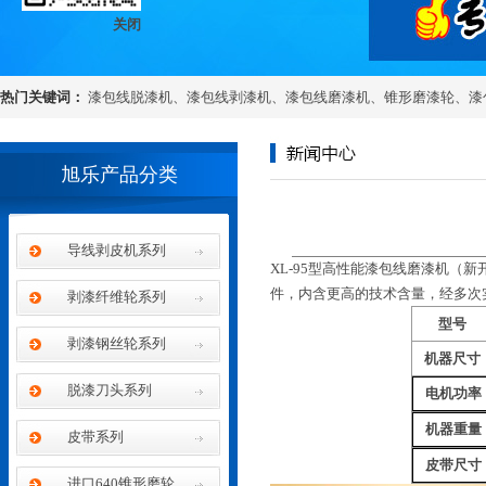
关闭
热门关键词：
漆包线脱漆机
、
漆包线剥漆机
、
漆包线磨漆机
、
锥形磨漆轮
、
漆
旭乐产品分类
导线剥皮机系列
​XL-95型高性能漆包线磨漆机
件，内含更高的技术含量，经多次
剥漆纤维轮系列
型号
剥漆钢丝轮系列
机器尺寸
脱漆刀头系列
电机功率
机器重量
皮带系列
皮带尺寸
进口640锥形磨轮