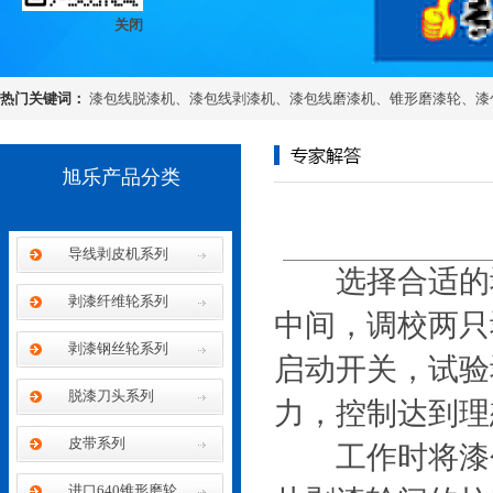
关闭
热门关键词：
漆包线脱漆机
、
漆包线剥漆机
、
漆包线磨漆机
、
锥形磨漆轮
、
漆
旭乐产品分类
导线剥皮机系列
选择合适的剥
剥漆纤维轮系列
中间，调校两只
剥漆钢丝轮系列
启动开关，试验
脱漆刀头系列
力，控制达到理
皮带系列
工作时将漆包
进口640锥形磨轮