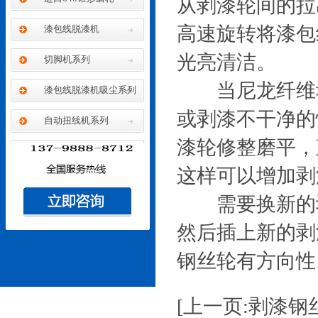
从剥漆轮间的拉
高速旋转将漆包
漆包线脱漆机
光亮清洁。
切脚机系列
当尼龙纤维剥
漆包线脱漆机吸尘系列
或剥漆不干净的
自动扭线机系列
漆轮修整磨平，
膜包线自动剥皮机
这样可以增加剥
需要换新的剥
然后插上新的剥
钢丝轮有方向性
[上一页:剥漆